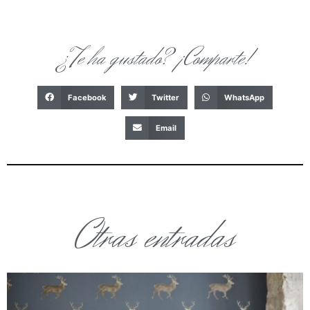
¿Te ha gustado? ¡Comparte!
Facebook
Twitter
WhatsApp
Email
Otras entradas